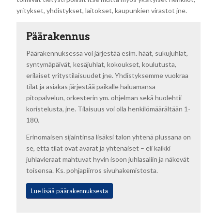
yritykset, yhdistykset, laitokset, kaupunkien virastot jne.
Päärakennus
Päärakennuksessa voi järjestää esim. häät, sukujuhlat,
syntymäpäivät, kesäjuhlat, kokoukset, koulutusta,
erilaiset yritystilaisuudet jne. Yhdistyksemme vuokraa
tilat ja asiakas järjestää paikalle haluamansa
pitopalvelun, orkesterin ym. ohjelman sekä huolehtii
koristelusta, jne. Tilaisuus voi olla henkilömäärältään 1-
180.
Erinomaisen sijaintinsa lisäksi talon yhtenä plussana on
se, että tilat ovat avarat ja yhtenäiset – eli kaikki
juhlavieraat mahtuvat hyvin isoon juhlasaliin ja näkevät
toisensa. Ks. pohjapiirros sivuhakemistosta.
Lue lisää päärakennuksesta