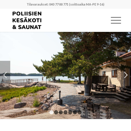
Tilavaraukset: 040 77 88 771 (soittoaika MA-PE 9-16)
1
2
3
4
5
6
7