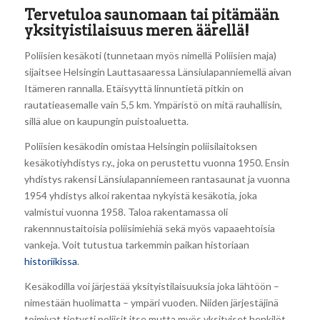
Tervetuloa saunomaan tai pitämään
yksityistilaisuus meren äärellä!
Poliisien kesäkoti (tunnetaan myös nimellä Poliisien maja)
sijaitsee Helsingin Lauttasaaressa Länsiulapanniemellä aivan
Itämeren rannalla. Etäisyyttä linnuntietä pitkin on
rautatieasemalle vain 5,5 km. Ympäristö on mitä rauhallisin,
sillä alue on kaupungin puistoaluetta.
Poliisien kesäkodin omistaa Helsingin poliisilaitoksen
kesäkotiyhdistys r.y., joka on perustettu vuonna 1950. Ensin
yhdistys rakensi Länsiulapanniemeen rantasaunat ja vuonna
1954 yhdistys alkoi rakentaa nykyistä kesäkotia, joka
valmistui vuonna 1958. Taloa rakentamassa oli
rakennnustaitoisia poliisimiehiä sekä myös vapaaehtoisia
vankeja. Voit tutustua tarkemmin paikan historiaan
historiikissa
.
Kesäkodilla voi järjestää yksityistilaisuuksia joka lähtöön –
nimestään huolimatta – ympäri vuoden. Niiden järjestäjinä
toimivat tietysti poliisit itse mutta myös yksityiset henkilöt,