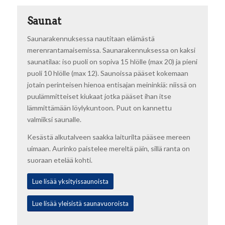
Saunat
Saunarakennuksessa nautitaan elämästä
merenrantamaisemissa. Saunarakennuksessa on kaksi
saunatilaa: iso puoli on sopiva 15 hlölle (max 20) ja pieni
puoli 10 hlölle (max 12). Saunoissa pääset kokemaan
jotain perinteisen hienoa entisajan meininkiä: niissä on
puulämmitteiset kiukaat jotka pääset ihan itse
lämmittämään löylykuntoon. Puut on kannettu
valmiiksi saunalle.
Kesästä alkutalveen saakka laiturilta pääsee mereen
uimaan. Aurinko paistelee mereltä päin, sillä ranta on
suoraan etelää kohti.
Lue lisää yksityissaunoista
Lue lisää yleisistä saunavuoroista