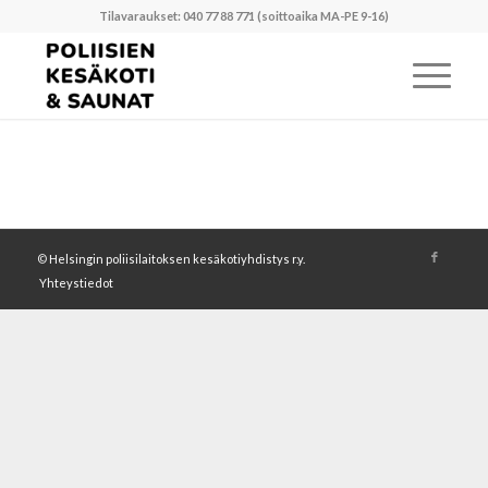
Tilavaraukset: 040 77 88 771 (soittoaika MA-PE 9-16)
©
Helsingin poliisilaitoksen kesäkotiyhdistys r.y.
Yhteystiedot